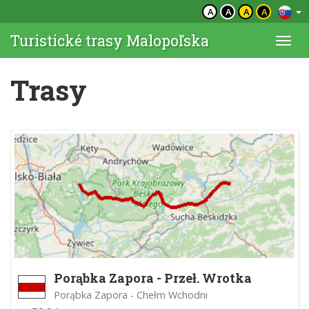
A
A
A
A
Turistické trasy Malopoľska
Togg
navi
Trasy
Porąbka Zapora - Przeł. Wrotka
Porąbka Zapora - Chełm Wchodni