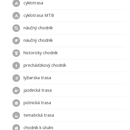
cyklotrasa
cyklotrasa MTB
náučný chodník
náučný chodník
historicky chodník
prechádzkový chodník
lyžiarska trasa
jazdecká trasa
pútnická trasa
tematická trasa
chodník k útulni