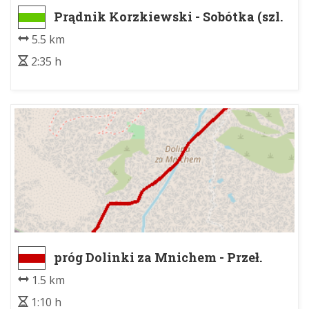
Prądnik Korzkiewski - Sobótka (szl.
ziel.) - Dolina Sąspowska
5.5 km
2:35 h
próg Dolinki za Mnichem - Przeł.
Wrota Chałubińskiego
1.5 km
1:10 h