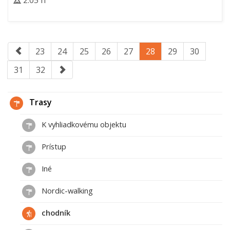
2:05 h
23
24
25
26
27
28
29
30
31
32
Trasy
K vyhliadkovému objektu
Prístup
Iné
Nordic-walking
chodník