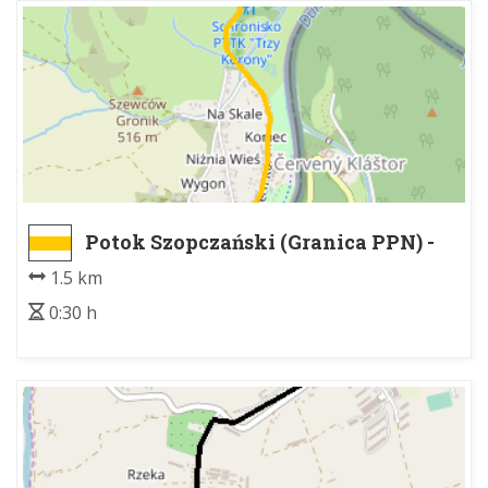
Potok Szopczański (Granica PPN) -
Sromowce Niżne
1.5 km
0:30 h