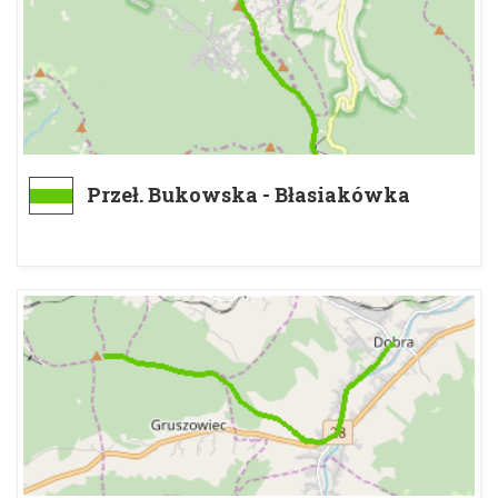
Przeł. Bukowska - Błasiakówka