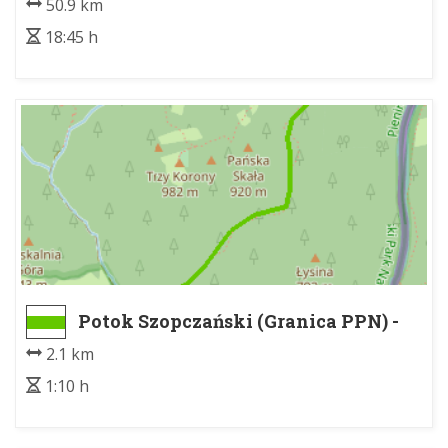
50.9 km
18:45 h
Potok Szopczański (Granica PPN) -
Polana Kosarzyska
2.1 km
1:10 h