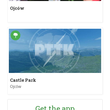
Ojców
Castle Park
Ojców
Get the app