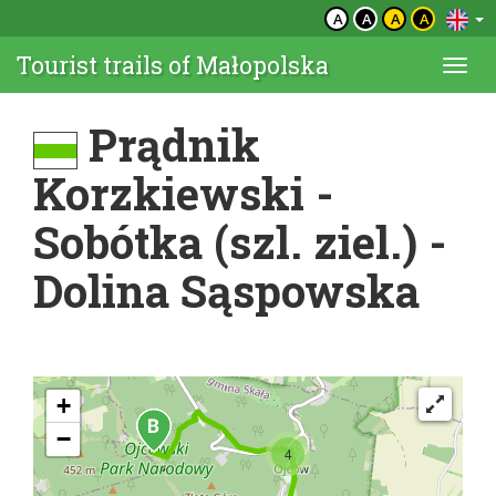
A
A
A
A
Tourist trails of Małopolska
Togg
navi
Prądnik
Korzkiewski -
Sobótka (szl. ziel.) -
Dolina Sąspowska
+
−
4