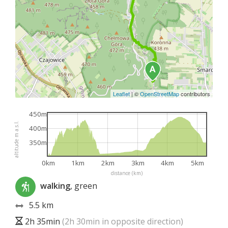
Leaflet
|
©
OpenStreetMap
contributors
450m
altitude m a.s.l.
400m
350m
0km
1km
2km
3km
4km
5km
distance (km)
walking
, green
5.5 km
2h 35min
(2h 30min in opposite direction)