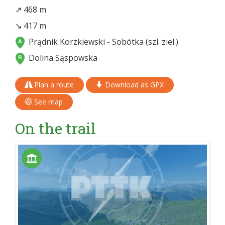
↗ 468 m
↘ 417 m
Prądnik Korzkiewski - Sobótka (szl. ziel.)
Dolina Sąspowska
Plan a route
Download as GPX
See map
On the trail