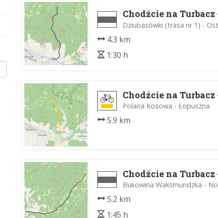
Chodźcie na Turbacz -
Dziubasówki (trasa nr 1) - O
4.3 km
1:30 h
Chodźcie na Turbacz -
Polana Kosowa - Łopuszna
5.9 km
Chodźcie na Turbacz -
Bukowina Waksmundzka - Now
5.2 km
1:45 h