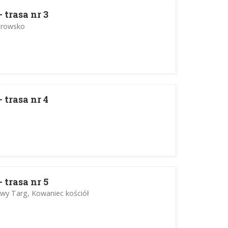
 trasa nr 3
strowsko
 trasa nr 4
 trasa nr 5
y Targ, Kowaniec kościół