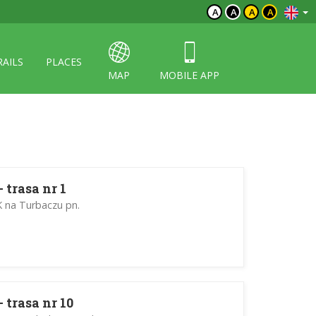
A
A
A
A
RAILS
PLACES
MAP
MOBILE APP
 trasa nr 1
 na Turbaczu pn.
 trasa nr 10