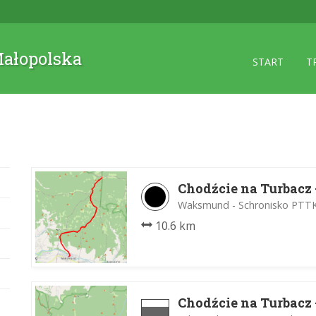
 Małopolska
START
T
Chodźcie na Turbacz -
Waksmund - Schronisko PTTK
10.6 km
Chodźcie na Turbacz -