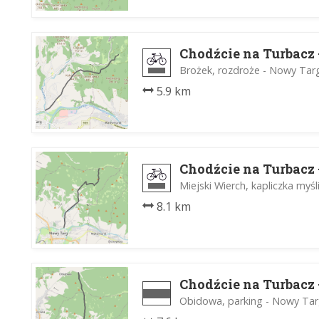
Chodźcie na Turbacz -
Brożek, rozdroże - Nowy Targ
5.9 km
Chodźcie na Turbacz -
Miejski Wierch, kapliczka myś
8.1 km
Chodźcie na Turbacz -
Obidowa, parking - Nowy Targ