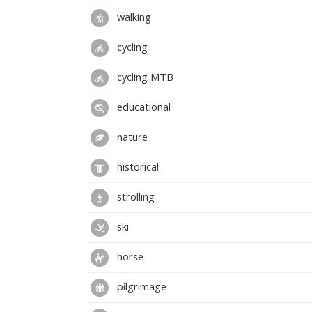
walking
cycling
cycling MTB
educational
nature
historical
strolling
ski
horse
pilgrimage