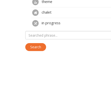
theme
chalet
in progress