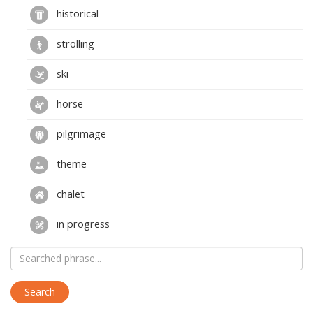
historical
strolling
ski
horse
pilgrimage
theme
chalet
in progress