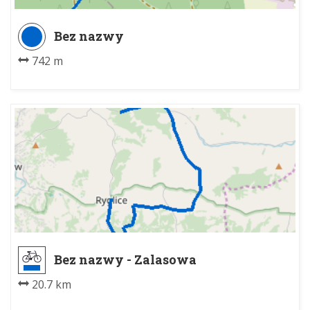
Bez nazwy
742 m
Bez nazwy - Zalasowa
20.7 km