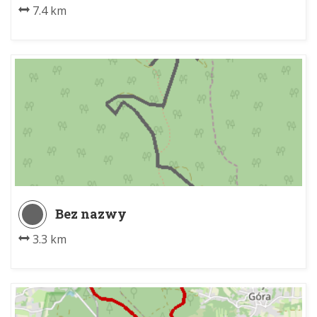
7.4 km
Bez nazwy
3.3 km