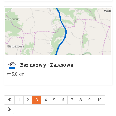
Bez nazwy - Zalasowa
5.8 km
1
2
3
4
5
6
7
8
9
10