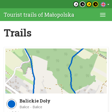
A
A
A
A
Tourist trails of Małopolska
Togg
navi
Trails
Balickie Doły
Balice - Balice