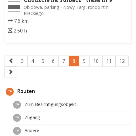
Obidowa, parking - Nowy Targ, rondo rtm.
Pileckiego
7.6 km
2:50 h
3
4
5
6
7
8
9
10
11
12
Routen
Zum Besichtigungsobjekt
Zugang
Andere