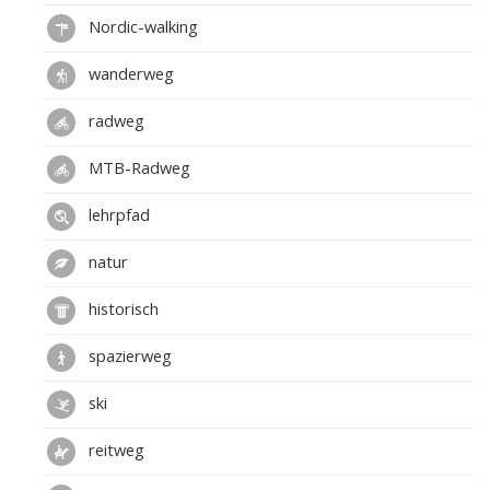
Nordic-walking
wanderweg
radweg
MTB-Radweg
lehrpfad
natur
historisch
spazierweg
ski
reitweg