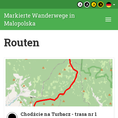
A
A
A
A
Markierte Wanderwege in
Togg
Malopolska
navi
Routen
Chodźcie na Turbacz - trasa nr 1