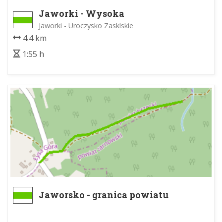
Jaworki - Wysoka
Jaworki - Uroczysko Zasklskie
4.4 km
1:55 h
Jaworsko - granica powiatu