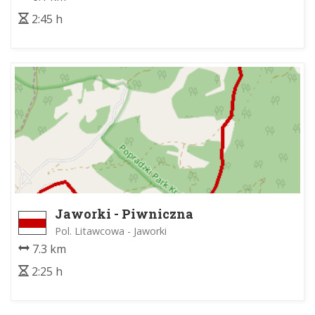
2:45 h
Jaworki - Piwniczna
Pol. Litawcowa - Jaworki
7.3 km
2:25 h