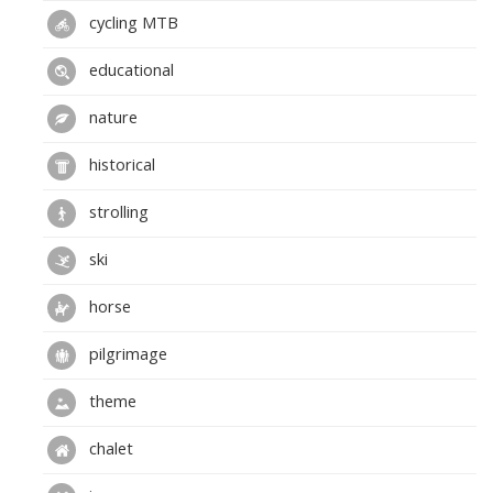
cycling MTB
educational
nature
historical
strolling
ski
horse
pilgrimage
theme
chalet