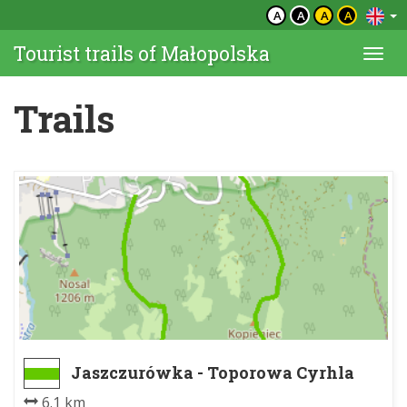
A
A
A
A
Tourist trails of Małopolska
Togg
navi
Trails
Jaszczurówka - Toporowa Cyrhla
6.1 km