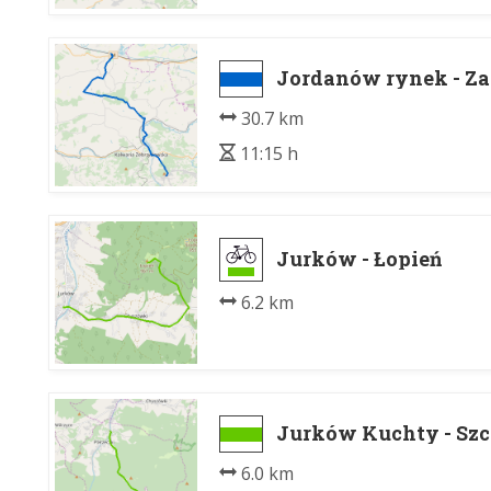
Jordanów rynek - Z
30.7 km
11:15 h
Jurków - Łopień
6.2 km
Jurków Kuchty - Szc
6.0 km