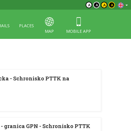
A
A
A
A
RAILS
PLACES
MAP
MOBILE APP
ka - Schronisko PTTK na
- granica GPN - Schronisko PTTK