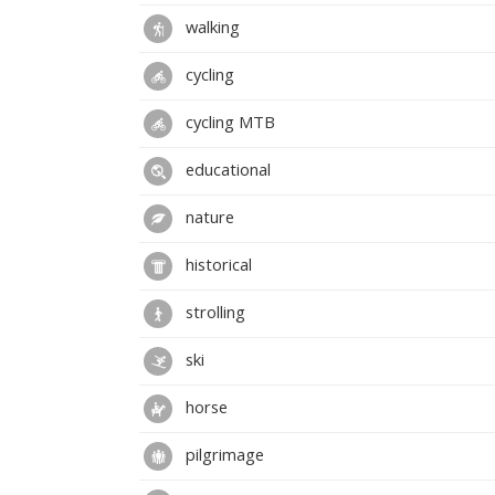
walking
cycling
cycling MTB
educational
nature
historical
strolling
ski
horse
pilgrimage