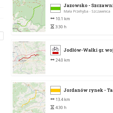
Jazowsko - Szczawn
Mała Przehyba - Szczawnica
10.1 km
3:30 h
Jodłów-Wałki gr. wo
24.0 km
Jordanów rynek - T
13.4 km
4:30 h