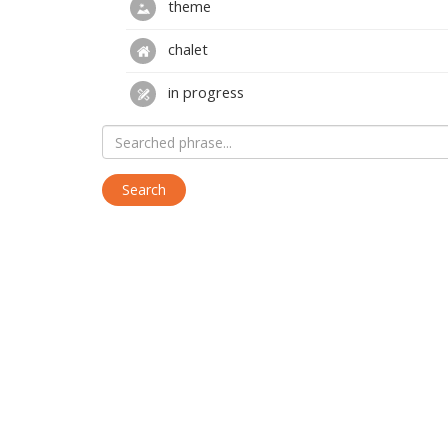
theme
chalet
in progress