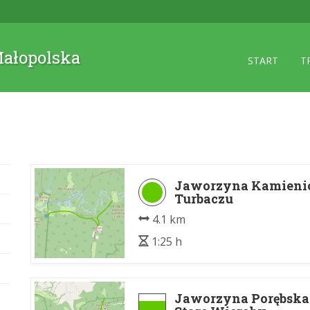
 Małopolska
START
T
Jaworzyna Kamienic
Turbaczu
4.1 km
1:25 h
Jaworzyna Porębska 