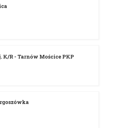
ica
j. K/R - Tarnów Mościce PKP
argoszówka