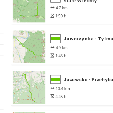
Stare Wierchy
4.7 km
1:50 h
Jaworzynka - Tylm
4.9 km
1:45 h
Jazowsko - Przehyb
10.4 km
4:45 h