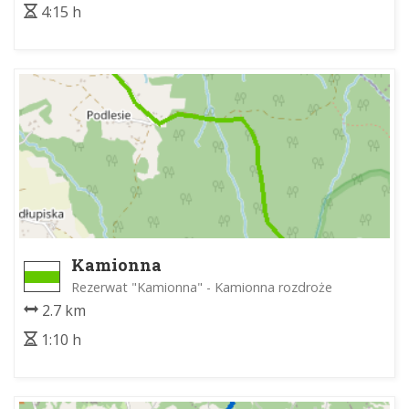
4:15 h
Kamionna
Rezerwat "Kamionna" - Kamionna rozdroże
2.7 km
1:10 h