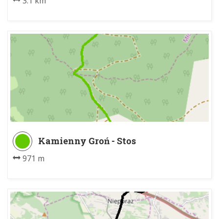
3.1 km
Kamienny Groń - Stos
971 m