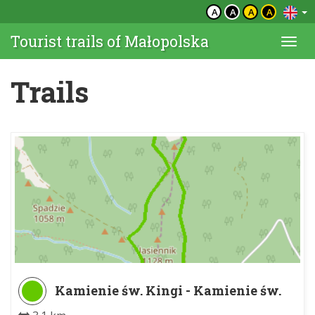
A
A
A
A
Tourist trails of Małopolska
Togg
navi
Trails
Kamienie św. Kingi - Kamienie św.
Kingi