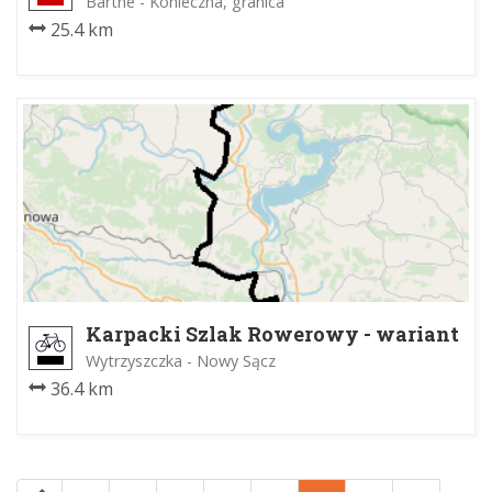
Bartne - Konieczna, granica
25.4 km
Karpacki Szlak Rowerowy - wariant
łososiński
Wytrzyszczka - Nowy Sącz
36.4 km