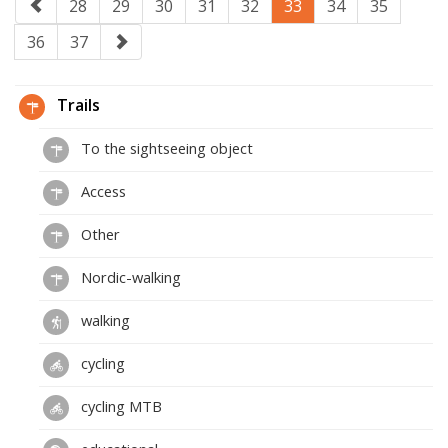
28
29
30
31
32
33
34
35
36
37
Trails
To the sightseeing object
Access
Other
Nordic-walking
walking
cycling
cycling MTB