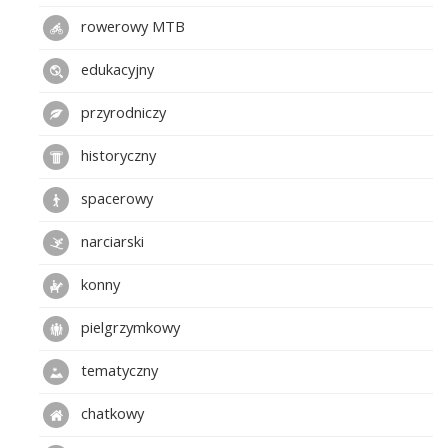
rowerowy MTB
edukacyjny
przyrodniczy
historyczny
spacerowy
narciarski
konny
pielgrzymkowy
tematyczny
chatkowy