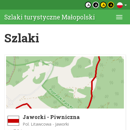
A
A
A
A
Szlaki turystyczne Małopolski
Togg
navi
Szlaki
Jaworki - Piwniczna
Pol. Litawcowa - Jaworki