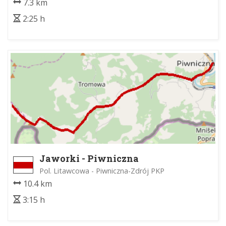
7.3 km
2:25 h
Jaworki - Piwniczna
Pol. Litawcowa - Piwniczna-Zdrój PKP
10.4 km
3:15 h