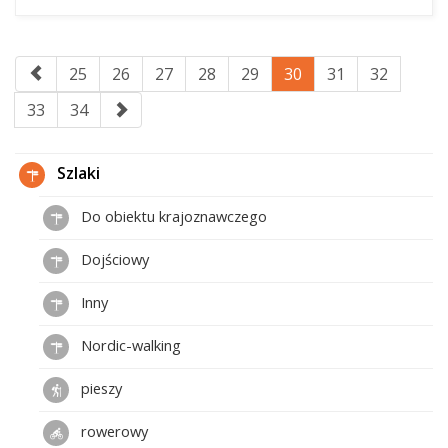
25
26
27
28
29
30
31
32
33
34
Szlaki
Do obiektu krajoznawczego
Dojściowy
Inny
Nordic-walking
pieszy
rowerowy