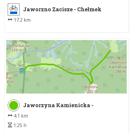
Jaworzno Zacisze - Chełmek
Fabryka PKP
17.2 km
Jaworzyna Kamienicka -
Schronisko PTTK na Turbaczu
4.1 km
1:25 h