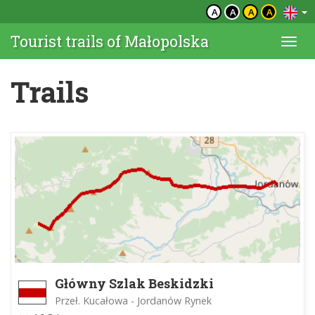
A
A
A
A
Tourist trails of Małopolska
Togg
navi
Trails
Główny Szlak Beskidzki
Przeł. Kucałowa - Jordanów Rynek