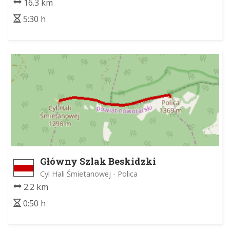
16.3 km
5:30 h
Główny Szlak Beskidzki
Cyl Hali Śmietanowej - Polica
2.2 km
0:50 h