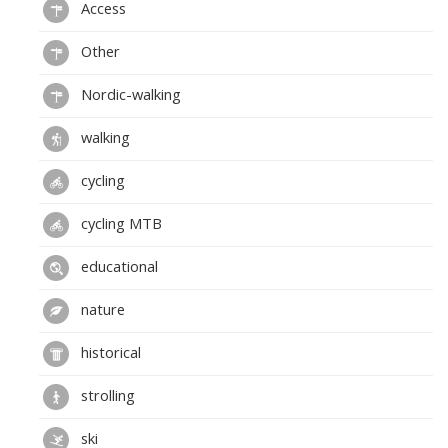
Access
Other
Nordic-walking
walking
cycling
cycling MTB
educational
nature
historical
strolling
ski