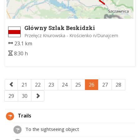
Główny Szlak Beskidzki
Przełęcz Knurowska - Krościenko n/Dunajcem
23.1 km
8:30 h
21
22
23
24
25
26
27
28
29
30
Trails
To the sightseeing object