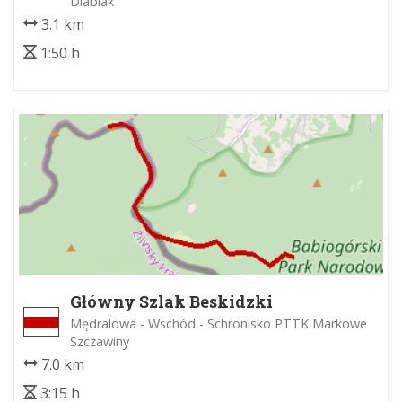
Diablak
3.1 km
1:50 h
Główny Szlak Beskidzki
Mędralowa - Wschód - Schronisko PTTK Markowe
Szczawiny
7.0 km
3:15 h