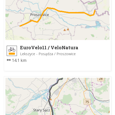
EuroVelo11 / VeloNatura
Proszowice-Lekszyce
Lekszyce - Posądza / Proszowice
14.1 km