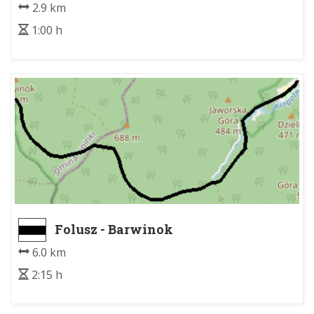
2.9 km
1:00 h
Folusz - Barwinok
6.0 km
2:15 h