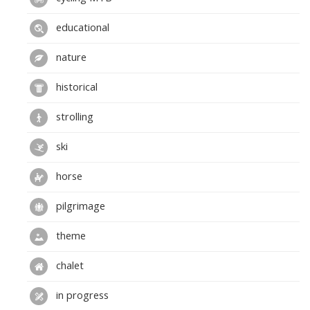
educational
nature
historical
strolling
ski
horse
pilgrimage
theme
chalet
in progress