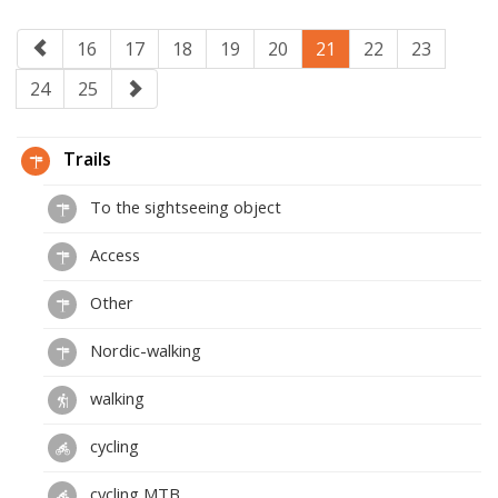
16
17
18
19
20
21
22
23
24
25
Trails
To the sightseeing object
Access
Other
Nordic-walking
walking
cycling
cycling MTB