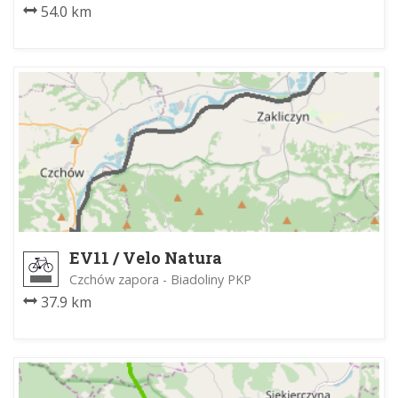
54.0 km
EV11 / Velo Natura
Czchów zapora - Biadoliny PKP
37.9 km