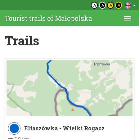
A
A
A
A
Tourist trails of Małopolska
Togg
navi
Trails
Eliaszówka - Wielki Rogacz