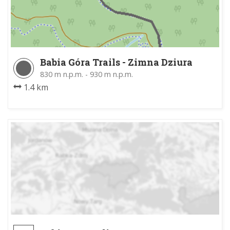
Babia Góra Trails - Zimna Dziura
830 m n.p.m. - 930 m n.p.m.
1.4 km