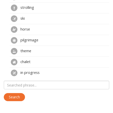
strolling
ski
horse
pilgrimage
theme
chalet
in progress