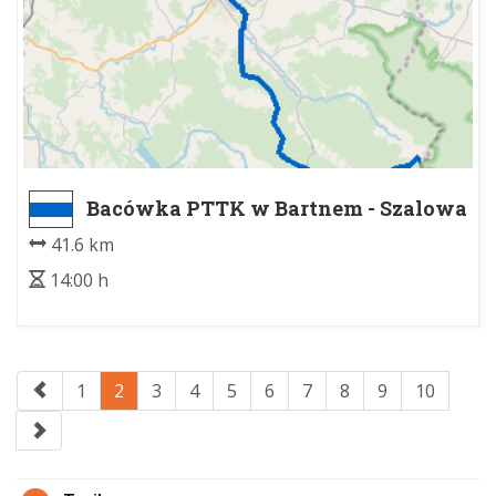
Bacówka PTTK w Bartnem - Szalowa
PKP
41.6 km
14:00 h
1
2
3
4
5
6
7
8
9
10