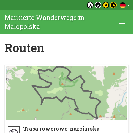
A
A
A
A
Markierte Wanderwege in
Togg
Malopolska
navi
Routen
Trasa rowerowo-narciarska