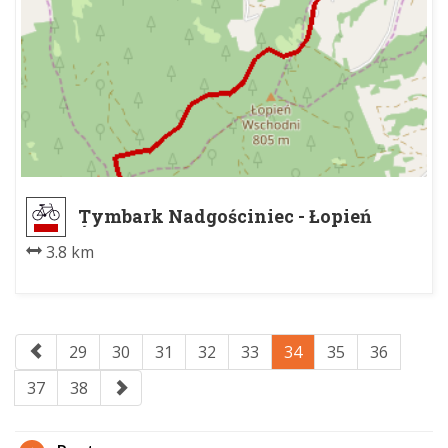
Tymbark Nadgościniec - Łopień
Środkowy
3.8 km
29
30
31
32
33
34
35
36
37
38