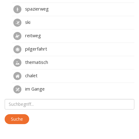
spazierweg
ski
reitweg
pilgerfahrt
thematisch
chalet
im Gange