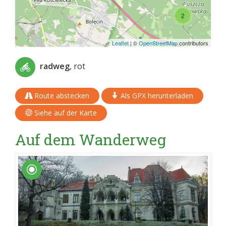
2
Leaflet
|
©
OpenStreetMap
contributors
radweg
, rot
Route abstecken
Als GPX herunterladen
Siehe auf der Karte
Auf dem Wanderweg