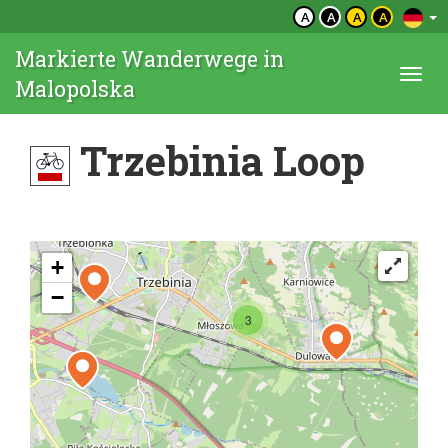
A
A
A
A
Markierte Wanderwege in
Togg
Malopolska
navi
Trzebinia Loop
+
−
3