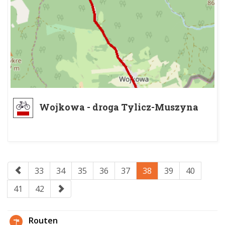
Wojkowa - droga Tylicz-Muszyna
33
34
35
36
37
38
39
40
41
42
Routen