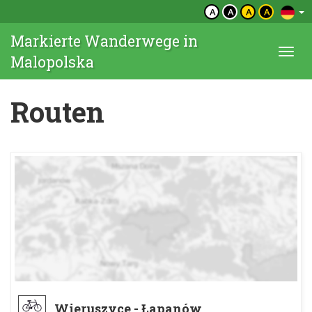
A
A
A
A
Markierte Wanderwege in
Togg
Malopolska
navi
Routen
Wieruszyce - Łapanów