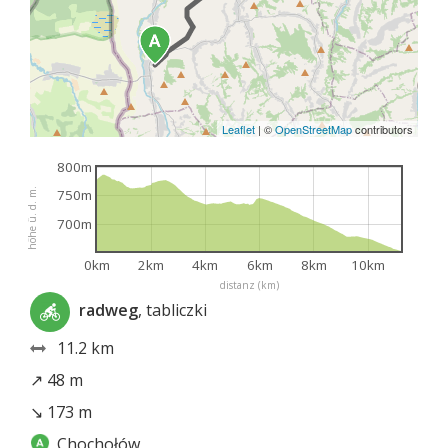
Leaflet
|
©
OpenStreetMap
contributors
800m
höhe ü. d. m.
750m
700m
0km
2km
4km
6km
8km
10km
distanz (km)
radweg
, tabliczki
11.2 km
↗ 48 m
↘ 173 m
Chochołów