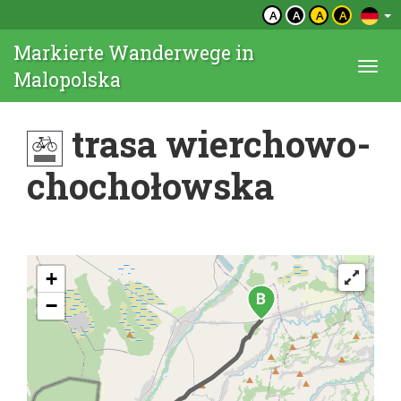
A
A
A
A
Markierte Wanderwege in
Togg
Malopolska
navi
trasa wierchowo-
chochołowska
+
−