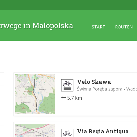
rwege in Malopolska
START
ROUTEN
Velo Skawa
Świnna Poręba zapora - Wad
5.7 km
Via Regia Antiqua