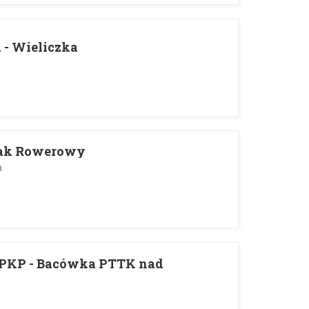
 - Wieliczka
lak Rowerowy
a
PKP - Bacówka PTTK nad