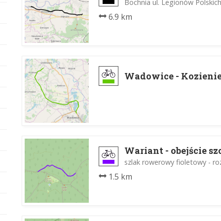
Bochnia ul. Legionów Polskic
6.9 km
Wadowice - Kozieni
Wariant - obejście s
szlak rowerowy fioletowy - 
1.5 km