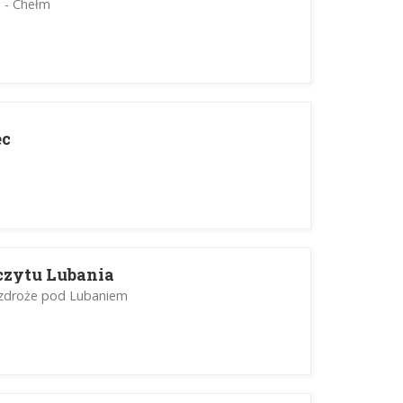
h - Chełm
ec
zczytu Lubania
rozdroże pod Lubaniem