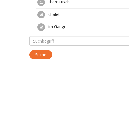
thematisch
chalet
im Gange