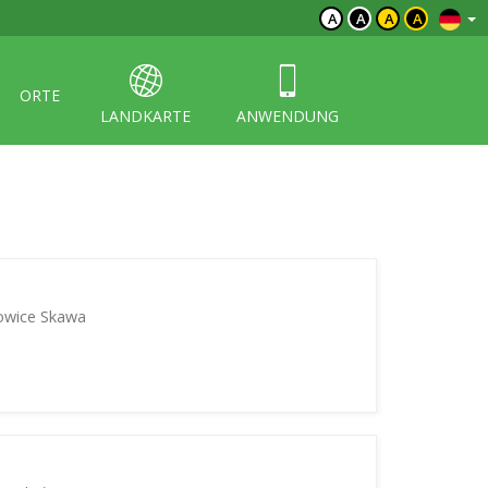
A
A
A
A
ORTE
LANDKARTE
ANWENDUNG
owice Skawa