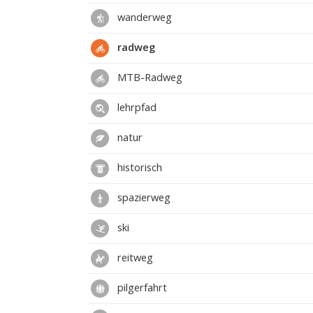
wanderweg
radweg
MTB-Radweg
lehrpfad
natur
historisch
spazierweg
ski
reitweg
pilgerfahrt