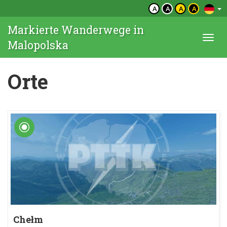
A
A
A
A
Markierte Wanderwege in
Togg
Malopolska
navi
Orte
Chełm