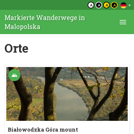
A
A
A
A
Markierte Wanderwege in
Togg
Malopolska
navi
Orte
Białowodzka Góra mount