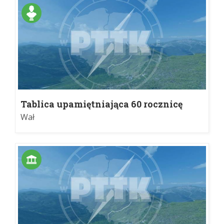
Tablica upamiętniająca 60 rocznicę
akcji „III Most”
Wał