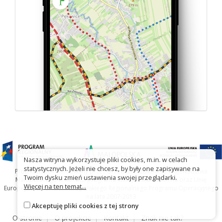
Nasza witryna wykorzystuje pliki cookies, m.in. w celach
statystycznych. Jeżeli nie chcesz, by były one zapisywane na
Projekt współfinansowany przez Urząd Marszałkowski Województwa
Twoim dysku zmień ustawienia swojej przeglądarki.
Małopolskiego w ramach programu Małopolska Gościnna oraz Unię
Więcej na ten temat...
Europejską w ramach Małopolskiego Regionalnego Programu Operacyjnego
na lata 2007-2013
Akceptuję pliki cookies z tej strony
O stronie
O projekcie
Kontakt
Znak nie tak?