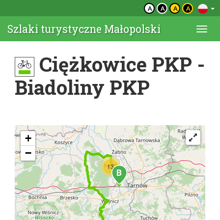
A
A
A
A
Szlaki turystyczne Małopolski
Togg
navi
Ciężkowice PKP -
Biadoliny PKP
+
−
13