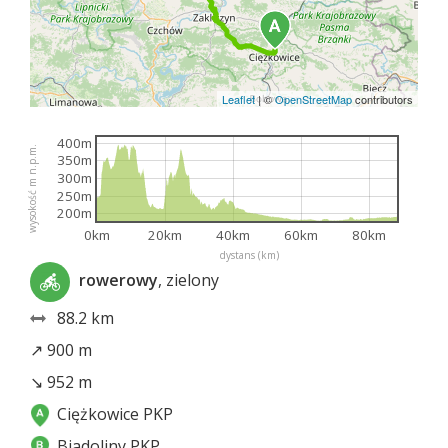
Leaflet
|
©
OpenStreetMap
contributors
400m
wysokość m n.p.m.
350m
300m
250m
200m
0km
20km
40km
60km
80km
dystans (km)
rowerowy
, zielony
88.2 km
↗ 900 m
↘ 952 m
Ciężkowice PKP
Biadoliny PKP