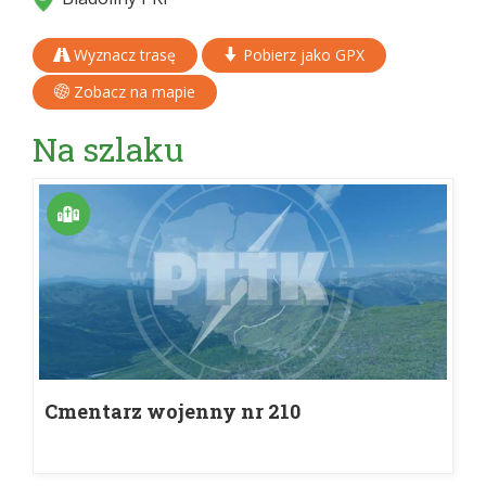
Wyznacz trasę
Pobierz jako GPX
Zobacz na mapie
Na szlaku
Cmentarz wojenny nr 210