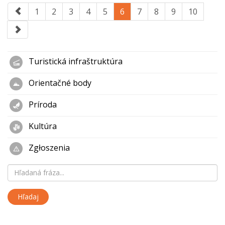
1
2
3
4
5
6
7
8
9
10
Turistická infraštruktúra
Orientačné body
Príroda
Kultúra
Zgłoszenia