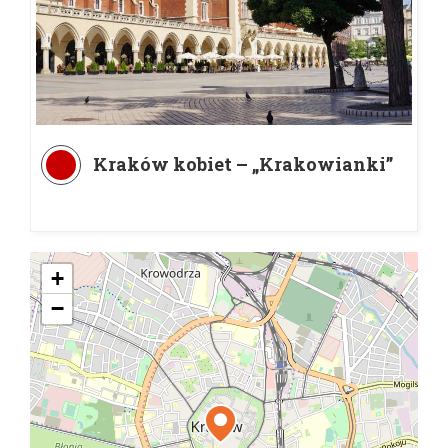
Kraków kobiet – „Krakowianki”
+
−