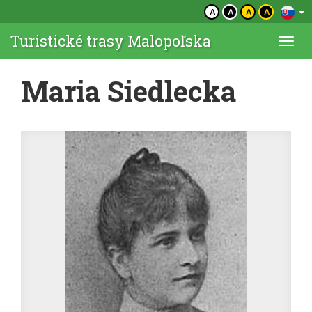
A
A
A
A
Turistické trasy Malopoľska
Togg
navi
Maria Siedlecka