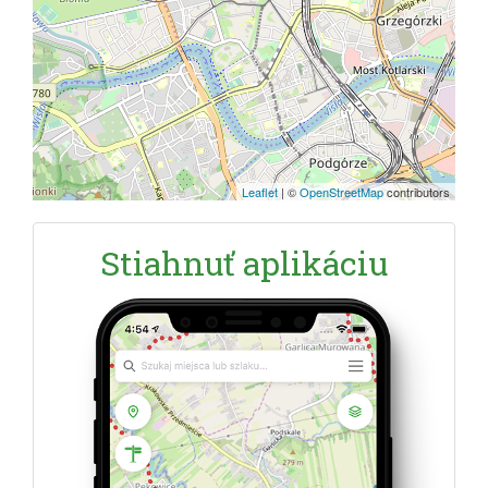
Leaflet
|
©
OpenStreetMap
contributors
Stiahnuť aplikáciu