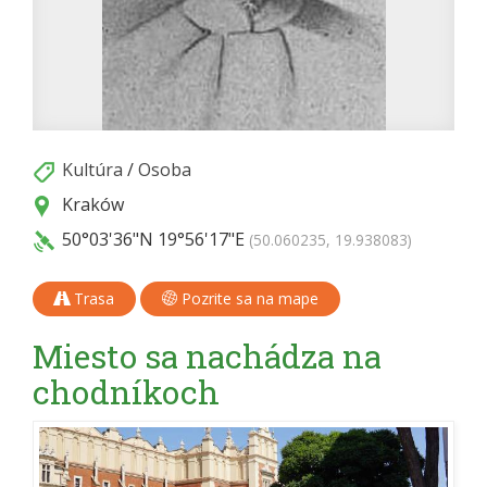
Kultúra
/
Osoba
Kraków
50°03'36"N
19°56'17"E
(50.060235, 19.938083)
Trasa
Pozrite sa na mape
Miesto sa nachádza na
chodníkoch