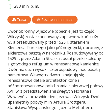
283 m n. p. m.
Trasa
Pozrite sa na mape
Dwór obronny w Jeżowie (obecnie jest to część
Wilczysk) został zbudowany zapewne w końcu XV
w., a przebudowany przed 1525 r. staraniem
Klemensa Turskiego jako późnogotycki, obronny, z
alkierzową basztą w narożniku. Rozbudowywany od
1529 r. przez Adama Strasza został przekształcony
z gotyckiego refugium w renesansową kamienicę.
Dwór ma dach wysoki, czterospadowy, nad basztą
namiotowy. Wewnątrz dworu znajdują się
renesansowe detale architektoniczne i
późnorenesansowa polichromia z pierwszej połowy
XVII w. z przedstawieniami świętych Floriana i
Wawrzyńca oraz widokiem Jeżowa i Wilczysk. Dwór
upamiętniły pobyty m.in. Artura Grottgera,
Stanisława Wyspiańskiego i Józefa Mehoffera.