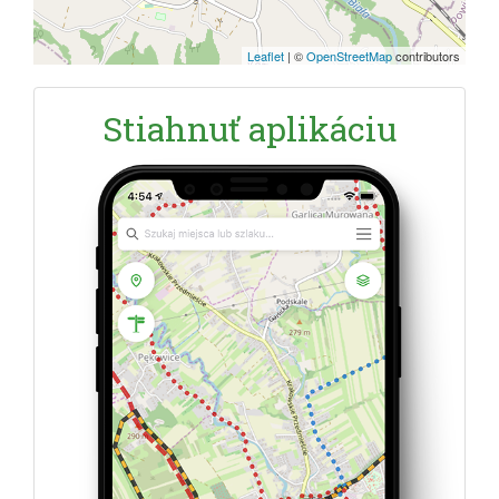
Leaflet
|
©
OpenStreetMap
contributors
Stiahnuť aplikáciu