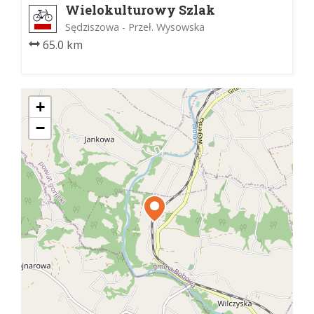
Wielokulturowy Szlak
Rowerowy
Sędziszowa - Przeł. Wysowska
65.0 km
+
−