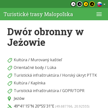
A
A
A
A
Turistické trasy Malopoľska
Togg
navi
Dwór obronny w
Jeżowie
Kultúra
/
Murovaný kaštieľ
Orientačné body
/
Lúka
Turistická infraštruktúra
/
Horský úkryt PTTK
Kultúra
/
Kaplnka
Turistická infraštruktúra
/
GOPR/TOPR
Jeżów
49°41'15"N
20°55'31"E
(49.687766, 20.92555)