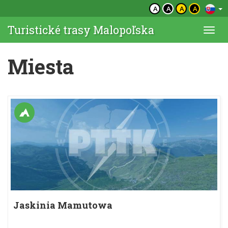
A
A
A
A
Turistické trasy Malopoľska
Togg
navi
Miesta
Jaskinia Mamutowa