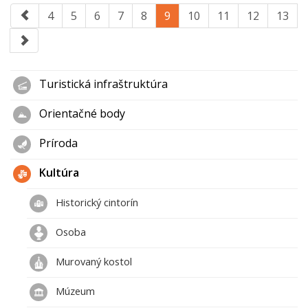
4
5
6
7
8
9
10
11
12
13
Turistická infraštruktúra
Orientačné body
Príroda
Kultúra
Historický cintorín
Osoba
Murovaný kostol
Múzeum