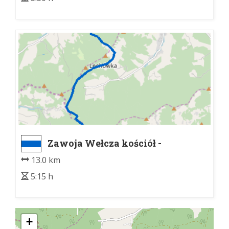
Zawoja Wełcza kościół -
Lachowice Centrum PKP
13.0 km
5:15 h
+