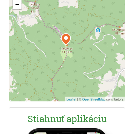
−
Leaflet
|
©
OpenStreetMap
contributors
Stiahnuť aplikáciu