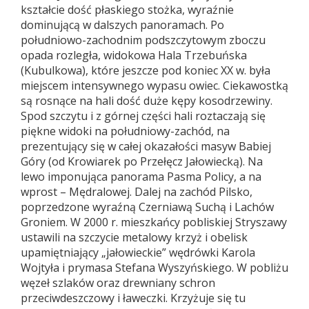
kształcie dość płaskiego stożka, wyraźnie
dominującą w dalszych panoramach. Po
południowo-zachodnim podszczytowym zboczu
opada rozległa, widokowa Hala Trzebuńska
(Kubulkowa), które jeszcze pod koniec XX w. była
miejscem intensywnego wypasu owiec. Ciekawostką
są rosnące na hali dość duże kępy kosodrzewiny.
Spod szczytu i z górnej części hali roztaczają się
piękne widoki na południowy-zachód, na
prezentujący się w całej okazałości masyw Babiej
Góry (od Krowiarek po Przełęcz Jałowiecką). Na
lewo imponująca panorama Pasma Policy, a na
wprost – Mędralowej. Dalej na zachód Pilsko,
poprzedzone wyraźną Czerniawą Suchą i Lachów
Groniem. W 2000 r. mieszkańcy pobliskiej Stryszawy
ustawili na szczycie metalowy krzyż i obelisk
upamiętniający „jałowieckie” wędrówki Karola
Wojtyła i prymasa Stefana Wyszyńskiego. W pobliżu
węzeł szlaków oraz drewniany schron
przeciwdeszczowy i ławeczki. Krzyżuje się tu