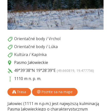
Orientačné body
/
Vrchol
Orientačné body
/
Lúka
Kultúra
/
Kaplnka
Pasmo Jałowieckie
49°39'38"N
19°28'39"E
(49.660819, 19.477756)
1110 m n. p. m.
Trasa
Pozrite sa na mape
Jałowiec (1111 m n.p.m.) jest najwyższą kulminacją
Pasma Jałowieckiego o charakterystycznym