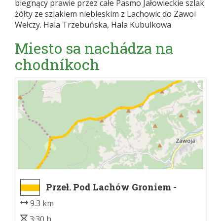
biegnący prawie przez całe Pasmo Jałowieckie szlak
żółty ze szlakiem niebieskim z Lachowic do Zawoi
Wełczy. Hala Trzebuńska, Hala Kubulkowa
Miesto sa nachádza na
chodníkoch
Przeł. Pod Lachów Groniem -
Przysłop
9.3 km
3:30 h