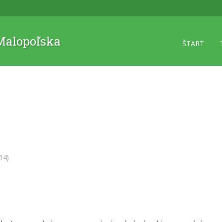
 Malopoľska
ŠTART
14)