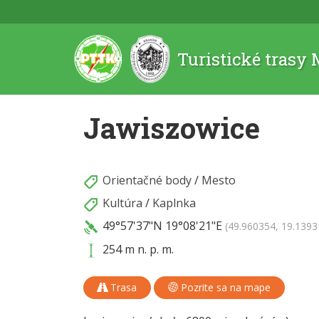
Turistické trasy
Jawiszowice
Orientačné body
/
Mesto
Kultúra
/
Kaplnka
49°57'37"N
19°08'21"E
(49.960354, 19.1393
254 m n. p. m.
Trasa
Pozrite sa na mape