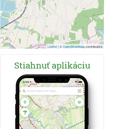
Leaflet
|
©
OpenStreetMap
contributors
Stiahnuť aplikáciu