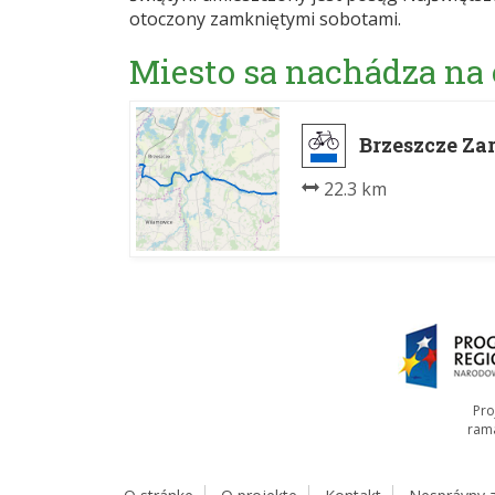
otoczony zamkniętymi sobotami.
Miesto sa nachádza na
Brzeszcze Za
22.3 km
Pro
ram