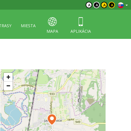
A
A
A
A
TRASY
MIESTA
MAPA
APLIKÁCIA
+
−