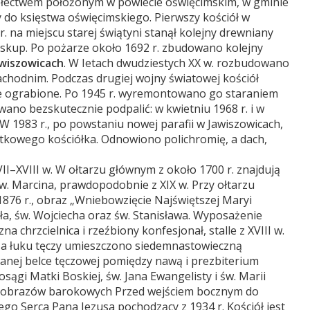
ołectwem położonym w powiecie oświęcimskim, w gminie
y do księstwa oświęcimskiego. Pierwszy kościół w
. na miejscu starej świątyni stanął kolejny drewniany
biskup. Po pożarze około 1692 r. zbudowano kolejny
awiszowicach
. W Ietach dwudziestych XX w. rozbudowano
chodnim. Podczas drugiej wojny światowej kościół
e ograbione. Po 1945 r. wyremontowano go staraniem
wano bezskutecznie podpalić: w kwietniu 1968 r. i w
 W 1983 r., po powstaniu nowej parafii w Jawiszowicach,
tkowego kościółka. Odnowiono polichromię, a dach,
I–XVIII w. W ołtarzu głównym z około 1700 r. znajdują
św. Marcina, prawdopodobnie z XIX w. Przy ołtarzu
1876 r., obraz „Wniebowzięcie Najświętszej Maryi
wła, św. Wojciecha oraz św. Stanisława. Wyposażenie
 chrzcielnica i rzeźbiony konfesjonał, stalle z XVIII w.
Na łuku tęczy umieszczono siedemnastowieczną
nej belce tęczowej pomiędzy nawą i prezbiterium
sągi Matki Boskiej, św. Jana Ewangelisty i św. Marii
lka obrazów barokowych Przed wejściem bocznym do
go Serca Pana Jezusa pochodzący z 1934 r. Kościół jest