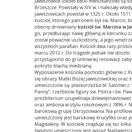
Jawiszowice (około 6800 mieszkańców) są s
Brzeszcze. Powstały w XIV w. i należały wted
Jawiszowicach powstał w 1325 r. Około 1511 r
kościół, którego patronem był św. Marcin, 
obecny drrewniany
kościół św. Marcina w J
go, przedłużając nawę główną w kierunku za
został poważnie uszkodzony, a jego wnętrz
wszystkich parafian. Kościół dwa razy próbo
marcu 2012 r. Do tragedii jednak nie doszło.
przystąpiono do gruntownej renowacji zaby
pokryto blachą miedzianą.
Wyposażenie kościoła pochodzi głównie z XVI
się obrazy Matki Bożej Jawiszowickiej oraz 
umieszczone są: płaskorzeźba bł. Salomei z 
Panny", rzeźbione figury św. Piotra i św. Pa
prezbiterium uzupełniaja dziewiętnastowieczna
oraz ambona w stylu rokokowym z 1896 r. 
barokową grupę Ukrzyżowania. Na profilowa
umieszczony jest barokowy krucyfiks oraz po
Magdaleny. W kościele znajduje się też ki
świątyni umieszczony jest posąg Najświętsze