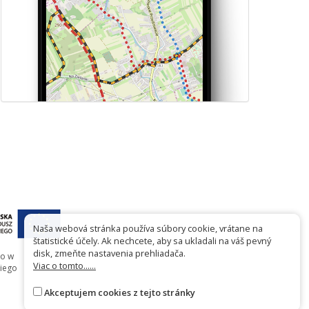
Naša webová stránka používa súbory cookie, vrátane na
štatistické účely. Ak nechcete, aby sa ukladali na váš pevný
disk, zmeňte nastavenia prehliadača.
go w
Viac o tomto......
iego
Akceptujem cookies z tejto stránky