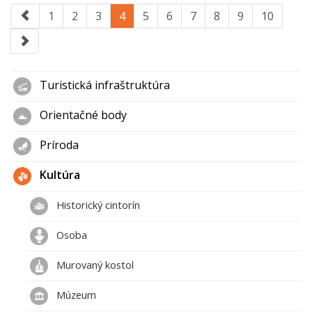
1
2
3
4
5
6
7
8
9
10
Turistická infraštruktúra
Orientačné body
Príroda
Kultúra
Historický cintorín
Osoba
Murovaný kostol
Múzeum