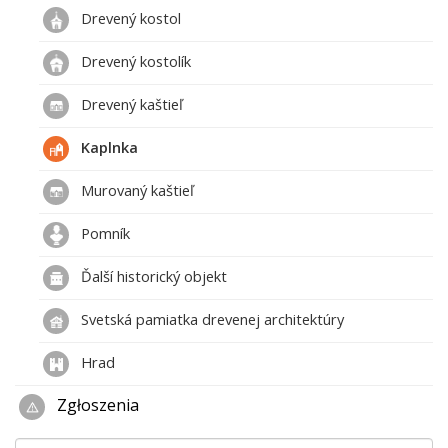
Drevený kostol
Drevený kostolík
Drevený kaštieľ
Kaplnka
Murovaný kaštieľ
Pomník
Ďalší historický objekt
Svetská pamiatka drevenej architektúry
Hrad
Zgłoszenia