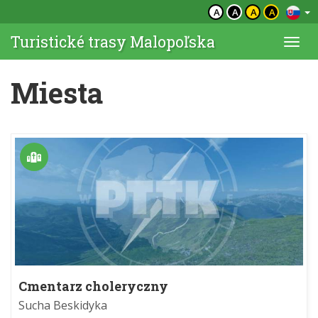
A
A
A
A
Turistické trasy Malopoľska
Togg
navi
Miesta
Cmentarz choleryczny
Sucha Beskidyka