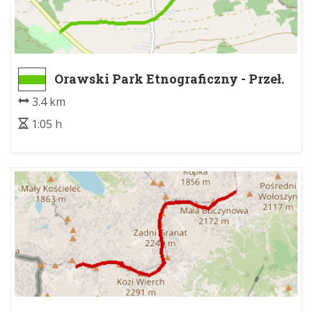
Orawski Park Etnograficzny - Przeł.
Nad Wąwozem
3.4 km
1:05 h