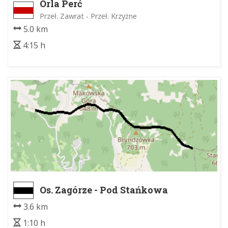
Orla Perć
Przeł. Zawrat - Przeł. Krzyżne
5.0 km
4:15 h
Os. Zagórze - Pod Stańkowa
3.6 km
1:10 h