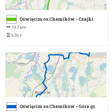
Oświęcim os.Chemików - Czajki
19.7 km
5:30 h
Oświęcim os.Chemików - Góra gr.
wojew. S/K