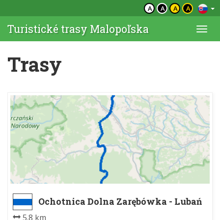
A
A
A
A
Turistické trasy Malopoľska
Togg
navi
Trasy
Ochotnica Dolna Zarębówka - Lubań
5.8 km