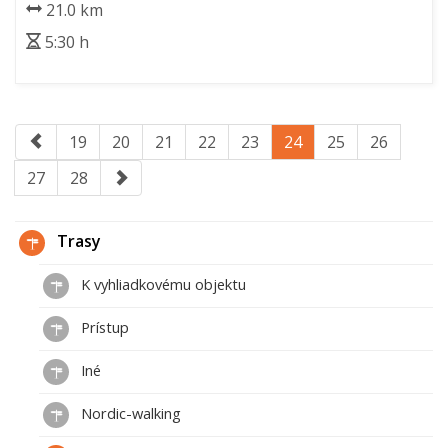
21.0 km
5:30 h
19
20
21
22
23
24
25
26
27
28
Trasy
K vyhliadkovému objektu
Prístup
Iné
Nordic-walking