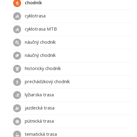
chodník
cyklotrasa
cyklotrasa MTB
náučný chodník
náučný chodník
historicky chodník
prechádzkový chodník
lyžiarska trasa
jazdecká trasa
pútnická trasa
tematická trasa