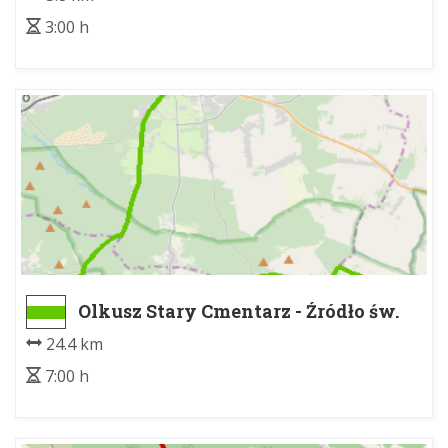
3:00 h
Olkusz Stary Cmentarz - Źródło św.
Eliasza
24.4 km
7:00 h