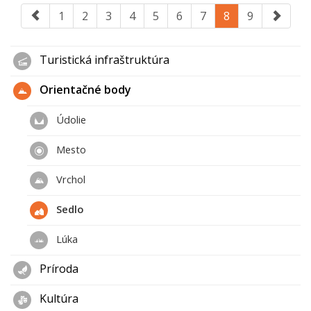
1
2
3
4
5
6
7
8
9
Turistická infraštruktúra
Orientačné body
Údolie
Mesto
Vrchol
Sedlo
Lúka
Príroda
Kultúra