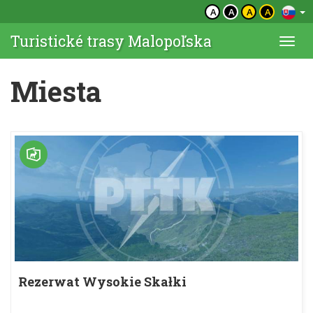
A
A
A
A
Turistické trasy Malopoľska
Togg
navi
Miesta
Rezerwat Wysokie Skałki