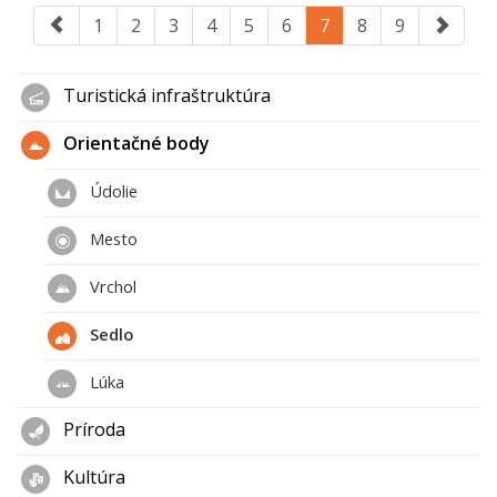
1
2
3
4
5
6
7
8
9
Turistická infraštruktúra
Orientačné body
Údolie
Mesto
Vrchol
Sedlo
Lúka
Príroda
Kultúra