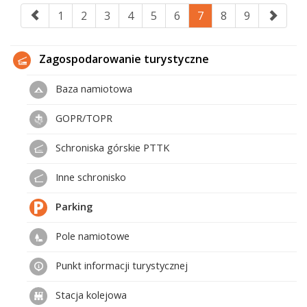
1
2
3
4
5
6
7
8
9
Zagospodarowanie turystyczne
Baza namiotowa
GOPR/TOPR
Schroniska górskie PTTK
Inne schronisko
Parking
Pole namiotowe
Punkt informacji turystycznej
Stacja kolejowa