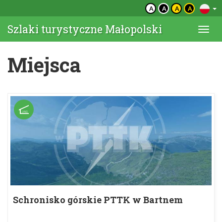
A
A
A
A
Szlaki turystyczne Małopolski
Togg
navi
Miejsca
Schronisko górskie PTTK w Bartnem