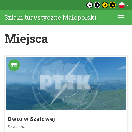
A
A
A
A
Szlaki turystyczne Małopolski
Togg
navi
Miejsca
Dwór w Szalowej
Szalowa