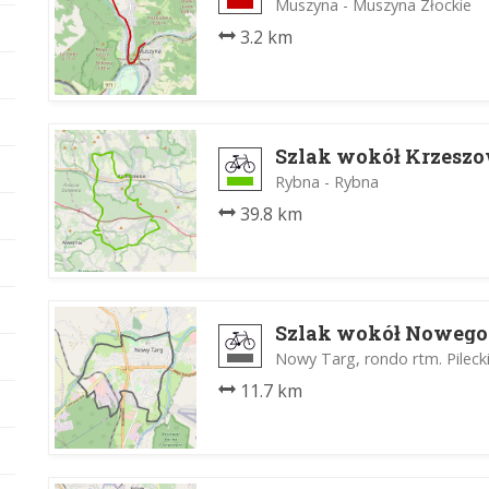
Muszyna - Muszyna Złockie
3.2 km
Szlak wokół Krzesz
Rybna - Rybna
39.8 km
Szlak wokół Nowego
Nowy Targ, rondo rtm. Pileck
11.7 km