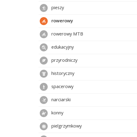
pieszy
rowerowy
rowerowy MTB
edukacyjny
przyrodniczy
historyczny
spacerowy
narciarski
konny
pielgrzymkowy