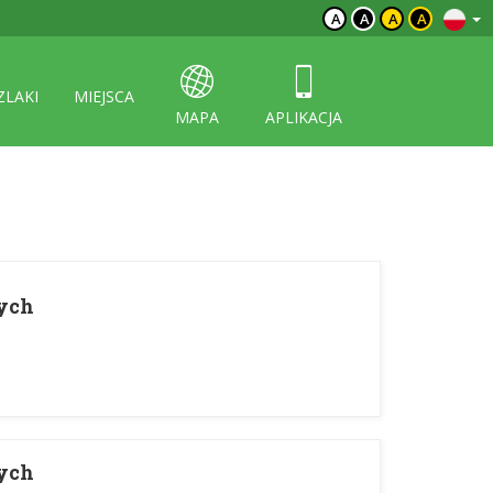
A
A
A
A
ZLAKI
MIEJSCA
MAPA
APLIKACJA
ych
ych