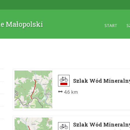
ne Małopolski
START
S
Szlak Wód Mineraln
4.6 km
Szlak Wód Mineraln