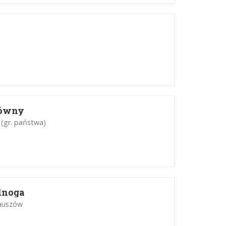
łówny
(gr. państwa)
dnoga
rauszów