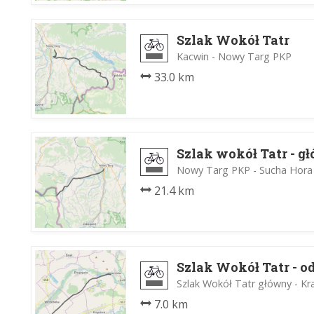
Szlak Wokół Tatr
Kacwin - Nowy Targ PKP
33.0 km
Szlak wokół Tatr - g
Nowy Targ PKP - Sucha Hora 
21.4 km
Szlak Wokół Tatr - o
Szlak Wokół Tatr główny - K
7.0 km