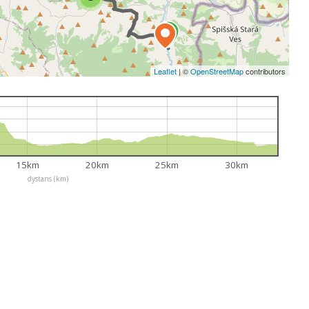
Leaflet
|
©
OpenStreetMap
contributors
15km
20km
25km
30km
dystans (km)