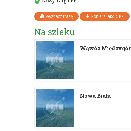
Nowy Targ PKP
Wyznacz trasę
Pobierz jako GPX
Na szlaku
Wąwóz Międzygó
Nowa Biała