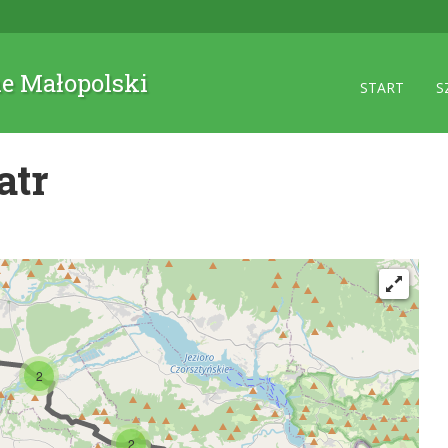
ne Małopolski
START
S
atr
2
2