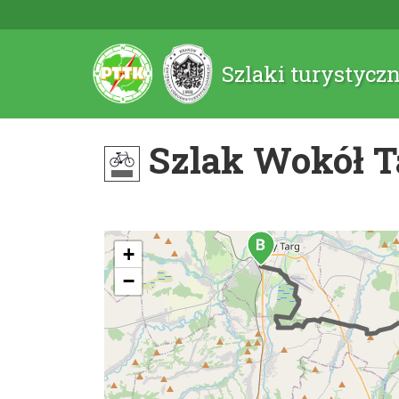
Szlaki turystycz
Szlak Wokół T
+
−