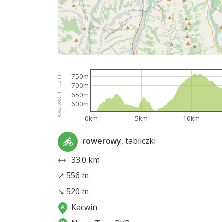
750m
wysokość m n.p.m.
700m
650m
600m
0km
5km
10km
rowerowy
, tabliczki
33.0 km
↗ 556 m
↘ 520 m
Kacwin