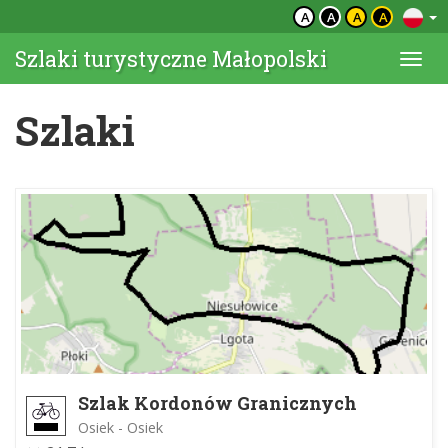
A
A
A
A
Szlaki turystyczne Małopolski
Togg
navi
Szlaki
Szlak Kordonów Granicznych
Osiek - Osiek