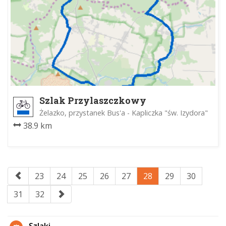
Szlak Przylaszczkowy
Żelazko, przystanek Bus'a - Kapliczka "św. Izydora"
38.9 km
23
24
25
26
27
28
29
30
31
32