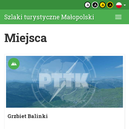
A
A
A
A
Szlaki turystyczne Małopolski
Togg
navi
Miejsca
Grzbiet Balinki