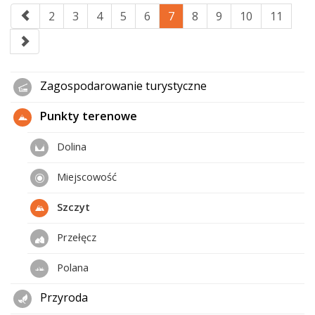
2
3
4
5
6
7
8
9
10
11
Zagospodarowanie turystyczne
Punkty terenowe
Dolina
Miejscowość
Szczyt
Przełęcz
Polana
Przyroda