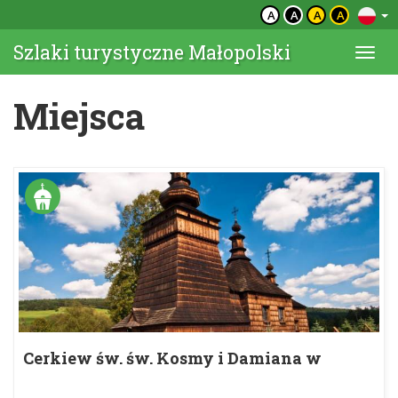
A
A
A
A
Szlaki turystyczne Małopolski
Togg
navi
Miejsca
Cerkiew św. św. Kosmy i Damiana w
Skwirtnem