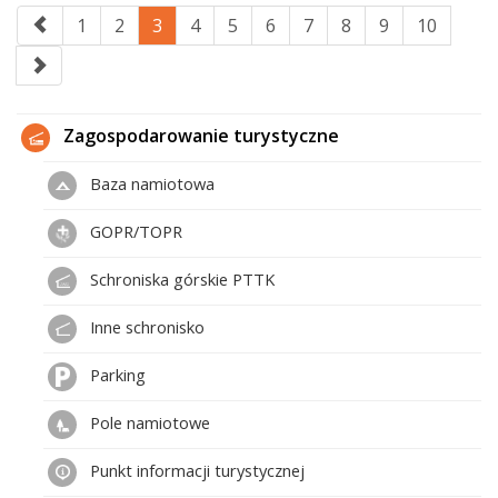
1
2
3
4
5
6
7
8
9
10
Zagospodarowanie turystyczne
Baza namiotowa
GOPR/TOPR
Schroniska górskie PTTK
Inne schronisko
Parking
Pole namiotowe
Punkt informacji turystycznej