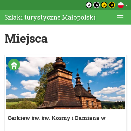
A
A
A
A
Szlaki turystyczne Małopolski
Togg
navi
Miejsca
Cerkiew św. św. Kosmy i Damiana w
Skwirtnem