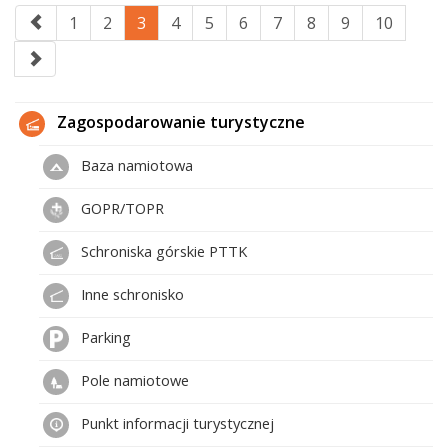
1
2
3
4
5
6
7
8
9
10
Zagospodarowanie turystyczne
Baza namiotowa
GOPR/TOPR
Schroniska górskie PTTK
Inne schronisko
Parking
Pole namiotowe
Punkt informacji turystycznej