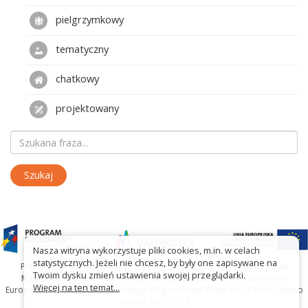
pielgrzymkowy
tematyczny
chatkowy
projektowany
Nasza witryna wykorzystuje pliki cookies, m.in. w celach
statystycznych. Jeżeli nie chcesz, by były one zapisywane na
Projekt współfinansowany przez Urząd Marszałkowski Województwa
Twoim dysku zmień ustawienia swojej przeglądarki.
Małopolskiego w ramach programu Małopolska Gościnna oraz Unię
Więcej na ten temat...
Europejską w ramach Małopolskiego Regionalnego Programu Operacyjnego
na lata 2007-2013