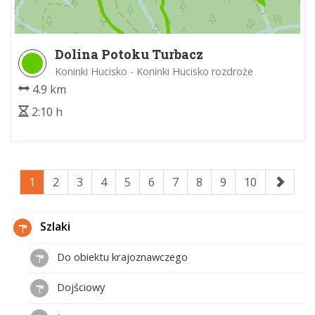
Dolina Potoku Turbacz
Koninki Hucisko - Koninki Hucisko rozdroże
4.9 km
2:10 h
1
2
3
4
5
6
7
8
9
10
Szlaki
Do obiektu krajoznawczego
Dojściowy