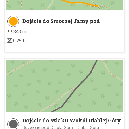
Dojście do Smoczej Jamy pod
Zubrzym Wierchem z czarnego
843 m
szlaku
0:25 h
Dojście do szlaku Wokół Diablej Góry
Rozejście pod Diablą Górą - Diabla Góra