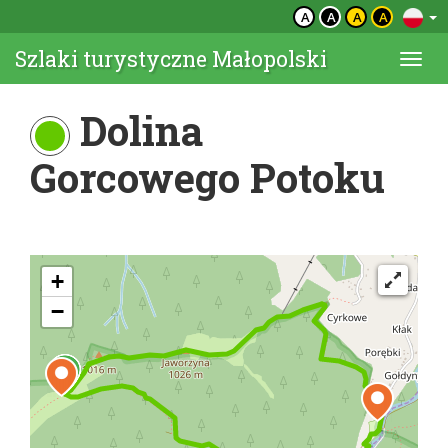
A
A
A
A
Szlaki turystyczne Małopolski
Togg
navi
Dolina
Gorcowego Potoku
+
−