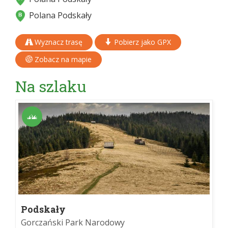
Polana Podskały
Wyznacz trasę
Pobierz jako GPX
Zobacz na mapie
Na szlaku
Podskały
Gorczański Park Narodowy