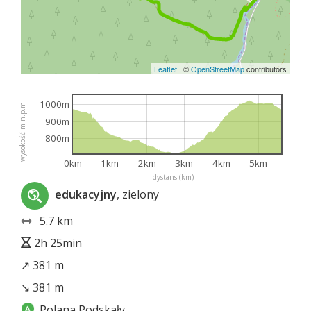
Leaflet
|
©
OpenStreetMap
contributors
1000m
wysokość m n.p.m.
900m
800m
0km
1km
2km
3km
4km
5km
dystans (km)
edukacyjny
, zielony
5.7 km
2h 25min
↗ 381 m
↘ 381 m
Polana Podskały