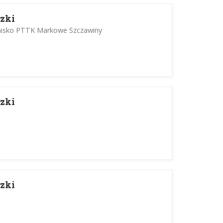
zki
nisko PTTK Markowe Szczawiny
zki
zki