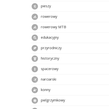
pieszy
rowerowy
rowerowy MTB
edukacyjny
przyrodniczy
historyczny
spacerowy
narciarski
konny
pielgrzymkowy