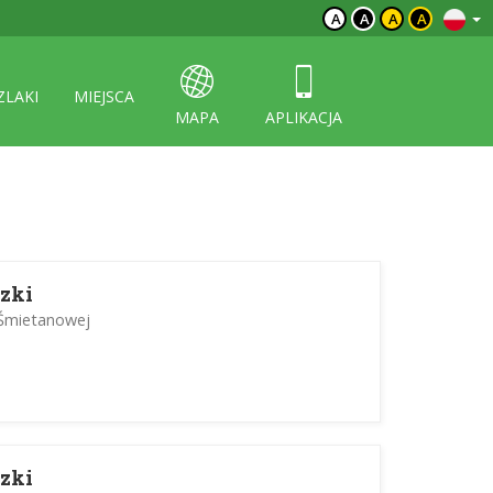
A
A
A
A
ZLAKI
MIEJSCA
MAPA
APLIKACJA
zki
i Śmietanowej
zki