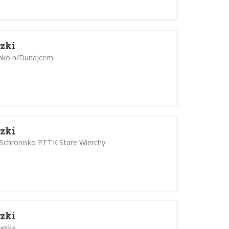
zki
enko n/Dunajcem
zki
 Schronisko PTTK Stare Wierchy
zki
owska