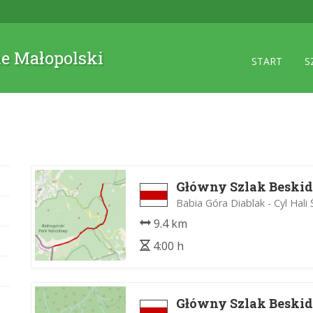
ne Małopolski
START
S
Główny Szlak Beskid
Babia Góra Diablak - Cyl Hal
9.4 km
4:00 h
Główny Szlak Beskid