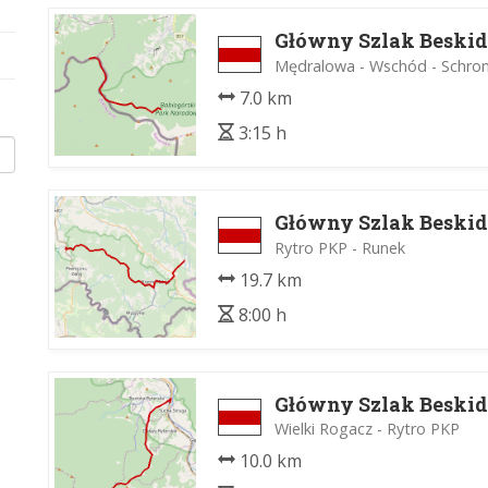
Główny Szlak Beskid
Mędralowa - Wschód - Schro
7.0 km
3:15 h
Główny Szlak Beskid
Rytro PKP - Runek
19.7 km
8:00 h
Główny Szlak Beskid
Wielki Rogacz - Rytro PKP
10.0 km