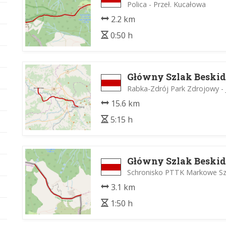
Polica - Przeł. Kucałowa
2.2 km
0:50 h
Główny Szlak Beskid
Rabka-Zdrój Park Zdrojowy -
15.6 km
5:15 h
Główny Szlak Beskid
Schronisko PTTK Markowe Szc
3.1 km
1:50 h