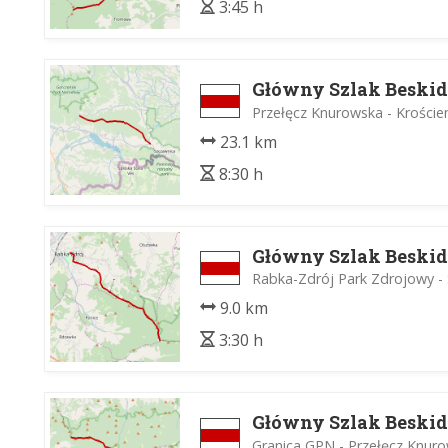
3:45 h
Główny Szlak Beskid
Przełęcz Knurowska - Krości
23.1 km
8:30 h
Główny Szlak Beskid
Rabka-Zdrój Park Zdrojowy -
9.0 km
3:30 h
Główny Szlak Beskid
Granica GPN - Przełęcz Knur