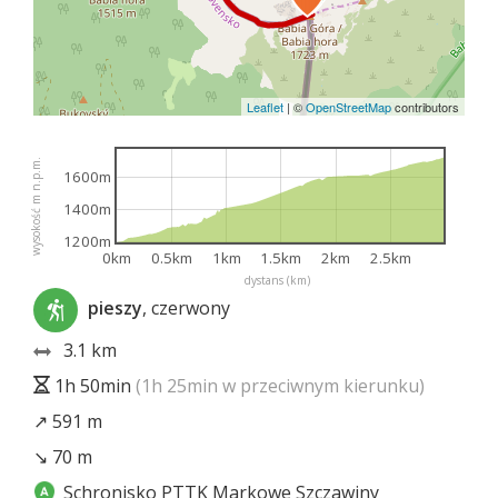
Leaflet
|
©
OpenStreetMap
contributors
wysokość m n.p.m.
1600m
1400m
1200m
0km
0.5km
1km
1.5km
2km
2.5km
dystans (km)
pieszy
, czerwony
3.1 km
1h 50min
(1h 25min w przeciwnym kierunku)
↗ 591 m
↘ 70 m
Schronisko PTTK Markowe Szczawiny