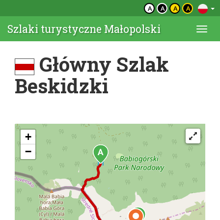
A
A
A
A
Szlaki turystyczne Małopolski
Togg
navi
Główny Szlak
Beskidzki
+
−