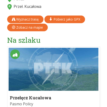
Przeł. Kucałowa
Wyznacz trasę
Pobierz jako GPX
Zobacz na mapie
Na szlaku
Przełęcz Kucałowa
Pasmo Policy