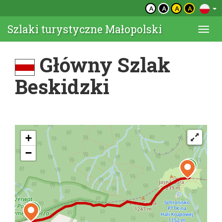
A
A
A
A
Szlaki turystyczne Małopolski
Togg
navi
Główny Szlak
Beskidzki
+
−