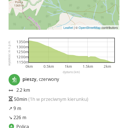
Leaflet
|
©
OpenStreetMap
contributors
1350m
wysokość m n.p.m.
1300m
1250m
1200m
1150m
0km
0.5km
1km
1.5km
2km
dystans (km)
pieszy
, czerwony
2.2 km
50min
(1h w przeciwnym kierunku)
↗ 9 m
↘ 226 m
Polica