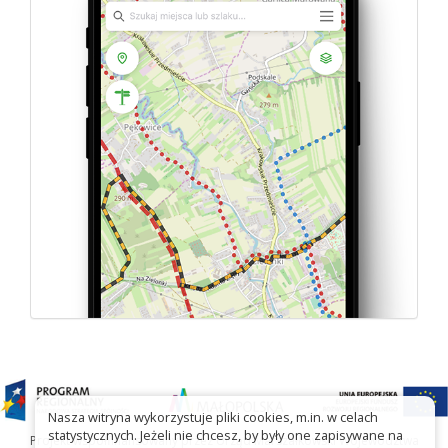
Nasza witryna wykorzystuje pliki cookies, m.in. w celach
statystycznych. Jeżeli nie chcesz, by były one zapisywane na
Projekt współfinansowany przez Urząd Marszałkowski Województwa