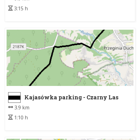
3:15 h
Kajasówka parking - Czarny Las
3.9 km
1:10 h