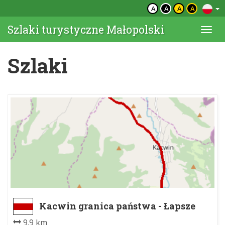
A
A
A
A
Szlaki turystyczne Małopolski
Togg
navi
Szlaki
Kacwin granica państwa - Łapsze
Niżne
9.9 km