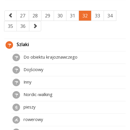
27
28
29
30
31
32
33
34
35
36
Szlaki
Do obiektu krajoznawczego
Dojściowy
Inny
Nordic-walking
pieszy
rowerowy