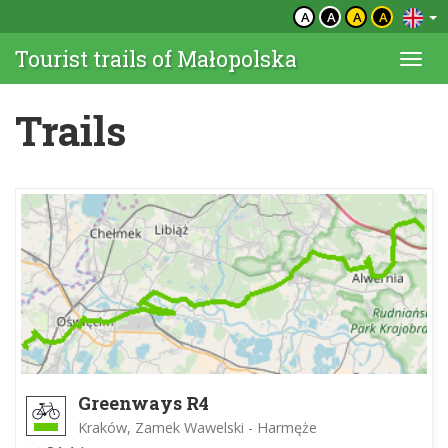
A
A
A
A
Tourist trails of Małopolska
Togg
navi
Trails
Greenways R4
Kraków, Zamek Wawelski - Harmęże