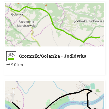
Gromnik/Golanka - Jodłówka
Granice
9.0 km