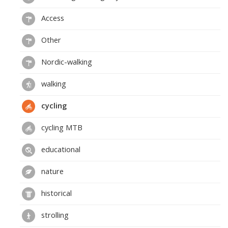
Access
Other
Nordic-walking
walking
cycling
cycling MTB
educational
nature
historical
strolling