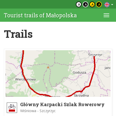
A
A
A
A
Tourist trails of Małopolska
Togg
navi
Trails
Główny Karpacki Szlak Rowerowy
Wiśniowa - Szczyrzyc