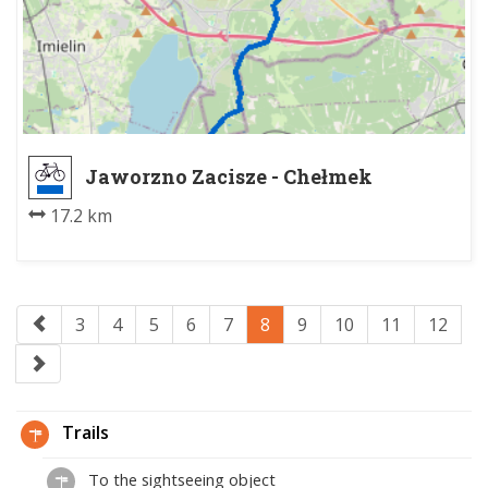
Jaworzno Zacisze - Chełmek
Fabryka PKP
17.2 km
3
4
5
6
7
8
9
10
11
12
Trails
To the sightseeing object