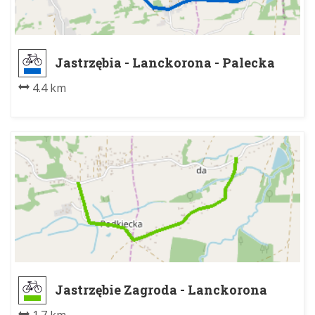
Jastrzębia - Lanckorona - Palecka
4.4 km
Jastrzębie Zagroda - Lanckorona
Podklecka