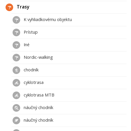
Trasy
K vyhliadkovému objektu
Prístup
Iné
Nordic-walking
chodník
cyklotrasa
cyklotrasa MTB
náučný chodník
náučný chodník