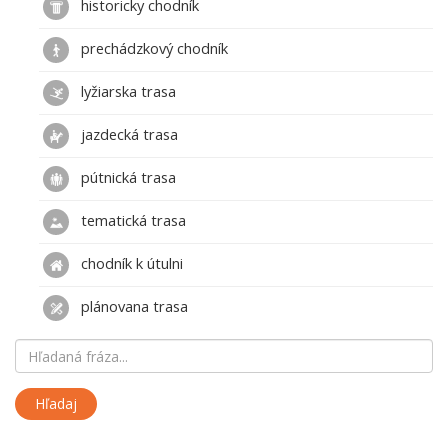
historicky chodník
prechádzkový chodník
lyžiarska trasa
jazdecká trasa
pútnická trasa
tematická trasa
chodník k útulni
plánovana trasa