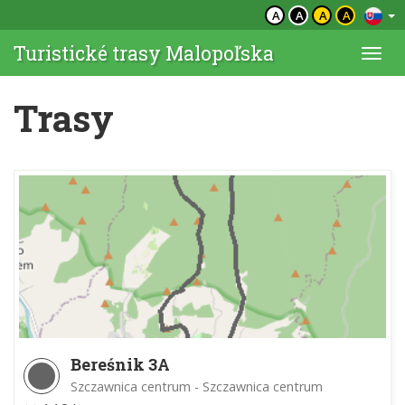
A
A
A
A
Turistické trasy Malopoľska
Togg
navi
Trasy
Bereśnik 3A
Szczawnica centrum - Szczawnica centrum