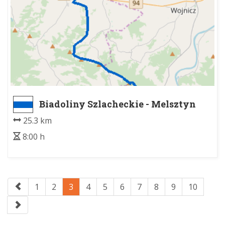
Biadoliny Szlacheckie - Melsztyn
25.3 km
8:00 h
1
2
3
4
5
6
7
8
9
10