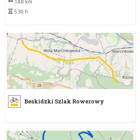
14.8 km
5:30 h
Beskidzki Szlak Rowerowy