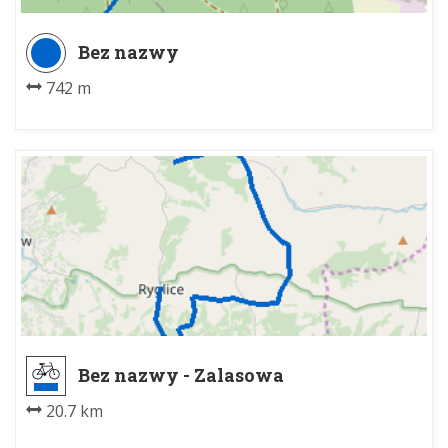
Bez nazwy
742 m
Bez nazwy - Zalasowa
20.7 km