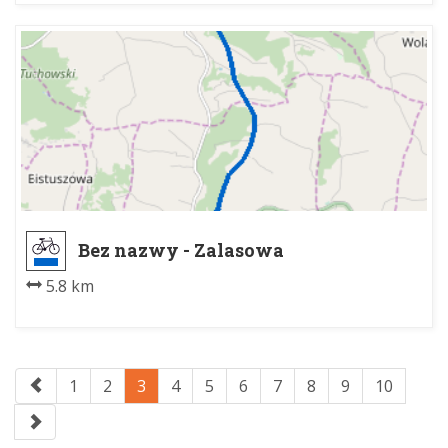
Bez nazwy - Zalasowa
5.8 km
1
2
3
4
5
6
7
8
9
10