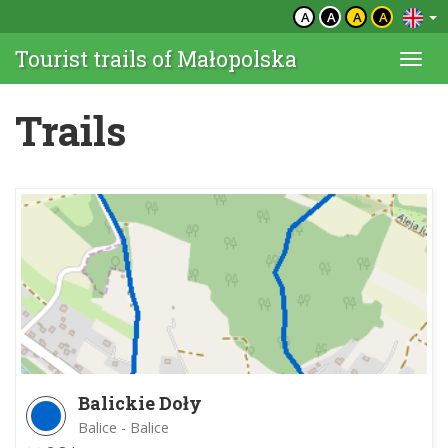
A
A
A
A
Tourist trails of Małopolska
Togg
navi
Trails
Balickie Doły
Balice - Balice