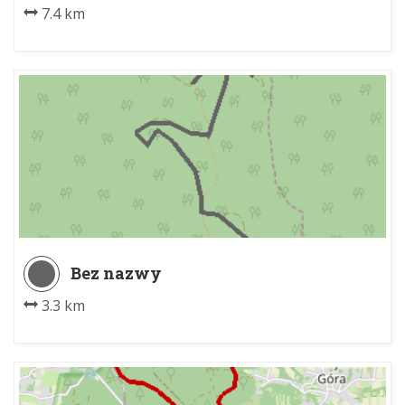
7.4 km
Bez nazwy
3.3 km