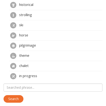
historical
strolling
ski
horse
pilgrimage
theme
chalet
in progress