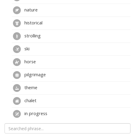
nature
historical
strolling
ski
horse
pilgrimage
theme
chalet
in progress