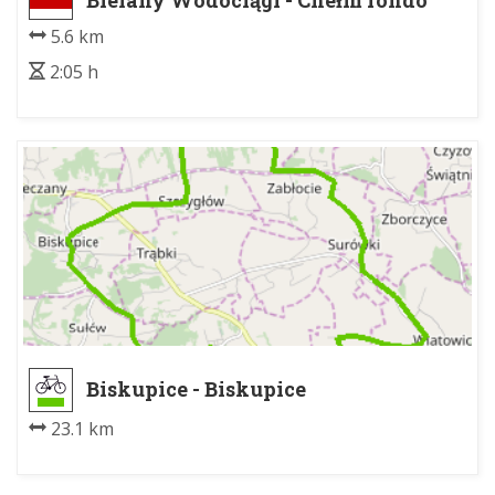
Bielany Wodociągi - Chełm rondo
5.6 km
2:05 h
Biskupice - Biskupice
23.1 km