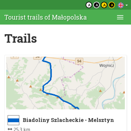
A
A
A
A
Tourist trails of Małopolska
Togg
navi
Trails
Biadoliny Szlacheckie - Melsztyn
25.3 km