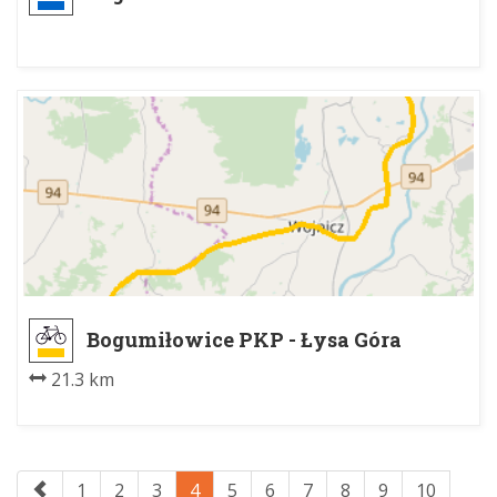
Bogumiłowice PKP - Łysa Góra
21.3 km
1
2
3
4
5
6
7
8
9
10