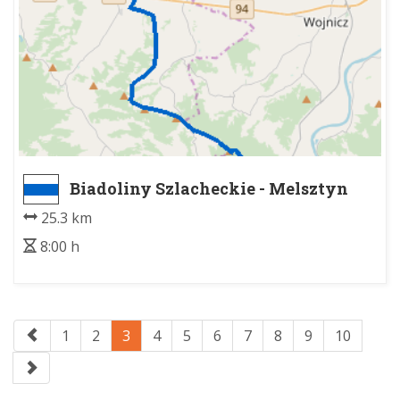
Biadoliny Szlacheckie - Melsztyn
25.3 km
8:00 h
1
2
3
4
5
6
7
8
9
10