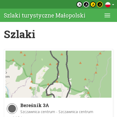
A
A
A
A
Szlaki turystyczne Małopolski
Togg
navi
Szlaki
Bereśnik 3A
Szczawnica centrum - Szczawnica centrum